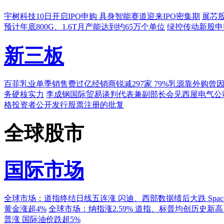
宇树科技10日开启IPO申购 具身智能赛道迎来IPO密集期
展芯
预计年底800G、1.6T月产能达到约65万个单位
绿控传动新股申
新三板
百菲乳业单季销售费过亿经销商锐减297家 79%乳源靠外购曾
务硬核实力
李成钢国际贸易谈判代表兼副部长会见西屋电气公
格投资者公开发行股票注册的批复
全球股市
国际市场
全球市场：道指终结日线五连涨 闪迪、西部数据绩后大跌 Spac
黄金涨超4%
全球市场：纳指涨2.59% 道指、标普均创历史新高
普涨 国际油价跌超5%