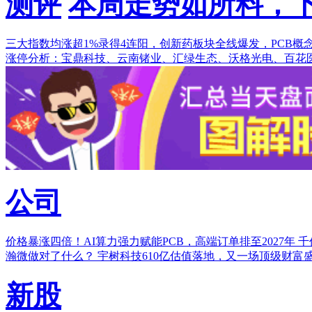
测评
本周走势如所料，
三大指数均涨超1%录得4连阳，创新药板块全线爆发，PCB概
涨停分析：宝鼎科技、云南锗业、汇绿生态、沃格光电、百花
公司
价格暴涨四倍！AI算力强力赋能PCB，高端订单排至2027年
千
瀚微做对了什么？
宇树科技610亿估值落地，又一场顶级财富
新股