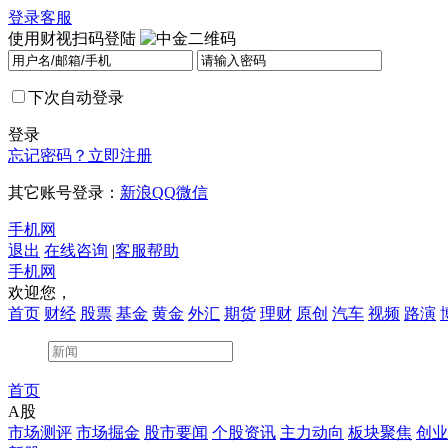
登录
客服
使用财视扫码登陆
下次自动登录
登录
忘记密码？
立即注册
其它账号登录：
新浪
QQ
微信
手机网
退出
在线咨询
|
客服帮助
手机网
欢迎您，
首页
财经
股票
基金
黄金
外汇
期货
理财
原创
汽车
视频
路演
首页
A股
市场测评
市场掘金
股市要闻
个股资讯
主力动向
板块聚焦
创业