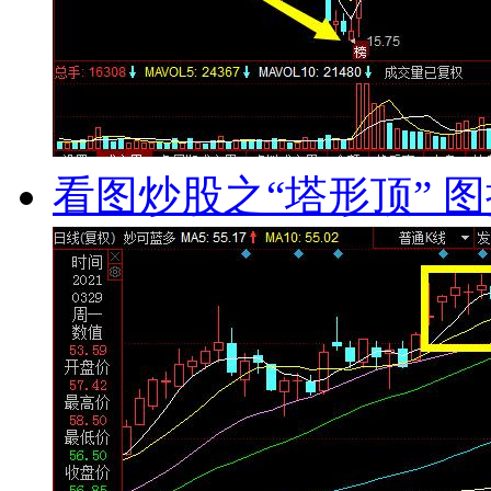
看图炒股之“塔形顶” 图揭