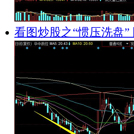
看图炒股之“惯压洗盘” 图