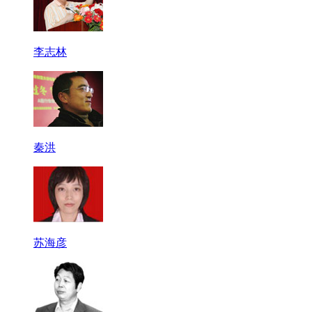
李志林
秦洪
苏海彦