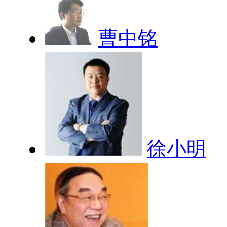
曹中铭
徐小明