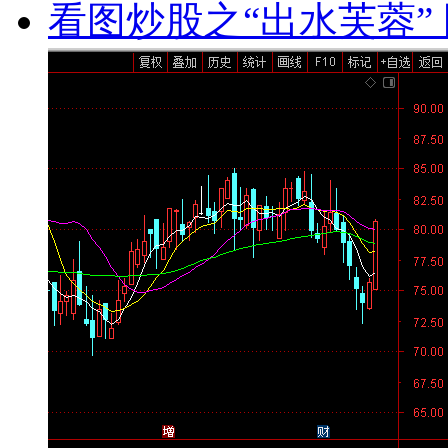
看图炒股之“出水芙蓉” 图