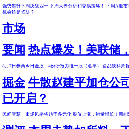
强势攀升下周决战四千
下周大盘分析和交易策略！
下周A股市场
机会还是陷阱？
市场
要闻
热点爆发！美联储
8月7日券商今日金股：4份研报力推一股（名单）
食品饮料周
掘金
牛散赵建平加仓公
已开启？
民间智慧丨市场风格将趋于多元化
股价上涨，销量增长！新能