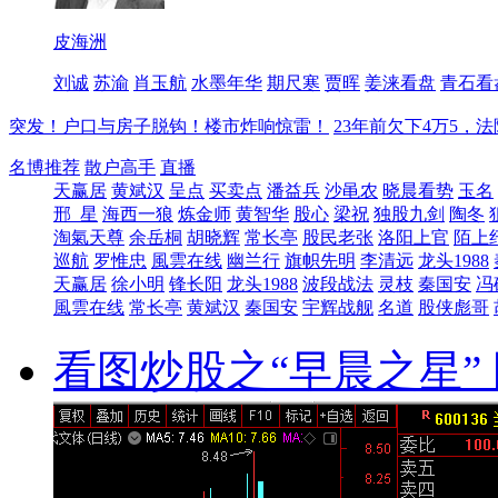
皮海洲
刘诚
苏渝
肖玉航
水墨年华
期尺寒
贾晖
姜涞看盘
青石看
突发！户口与房子脱钩！楼市炸响惊雷！
23年前欠下4万5，
名博推荐
散户高手
直播
天赢居
黄斌汉
呈点
买卖点
潘益兵
沙黾农
晓晨看势
玉名
邢_星
海西一狼
炼金师
黄智华
股心
梁祝
独股九剑
陶冬
淘氣天尊
余岳桐
胡晓辉
常长亭
股民老张
洛阳上官
陌上
巡航
罗惟忠
風雲在线
幽兰行
旗帜先明
李清远
龙头1988
天赢居
徐小明
锋长阳
龙头1988
波段战法
灵枝
秦国安
冯
風雲在线
常长亭
黄斌汉
秦国安
宇辉战舰
名道
股侠彪哥
看图炒股之“早晨之星” 